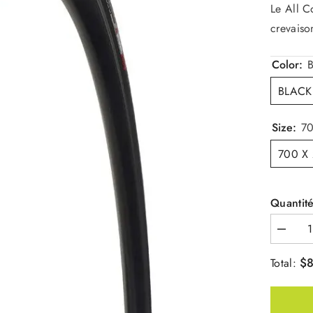
Le All C
crevaiso
Color:
BLACK
Size:
70
700 X
Quantité
Diminue
la
quantité
$
Total:
pour
All
Conditi
Armadil
Elite