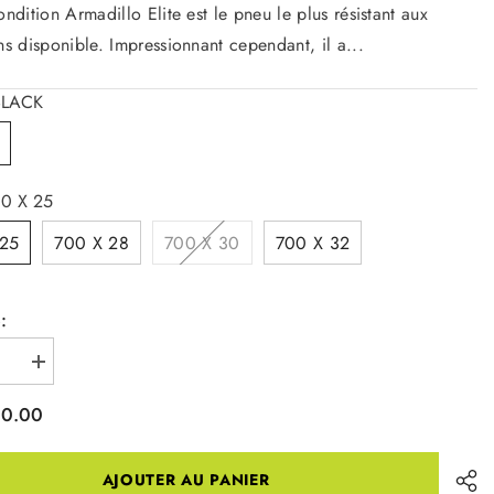
ondition Armadillo Elite est le pneu le plus résistant aux
ns disponible. Impressionnant cependant, il a...
BLACK
0 X 25
 25
700 X 28
700 X 30
700 X 32
:
r
Augmenter
la
quantité
80.00
pour
All
on
Condition
lo
Armadillo
AJOUTER AU PANIER
Elite