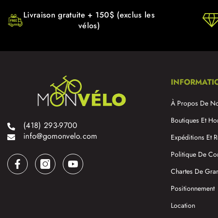
Livraison gratuite + 150$ (exclus les
vélos)
INFORMATI
À Propos De N
Boutiques Et Ho
(418) 293-9700
info@gomonvelo.com
Expéditions Et R
Politique De Con
Chartes De Gra
Positionnement
Location