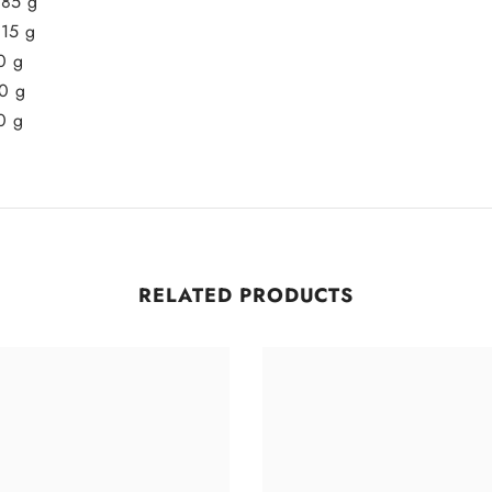
285 g
315 g
0 g
00 g
0 g
RELATED PRODUCTS