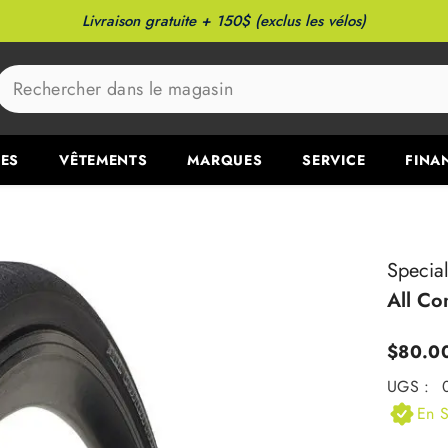
Livraison gratuite + 150$ (exclus les vélos)
ES
VÊTEMENTS
MARQUES
SERVICE
FINA
Specia
All Co
$80.0
UGS :
En S