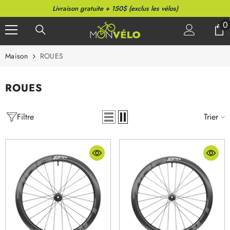
PASSER AU CONTENU
Livraison gratuite + 150$ (exclus les vélos)
0
0
a
Maison
ROUES
ROUES
Filtre
Trier