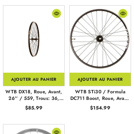
AJOUTER AU PANIER
AJOUTER AU PANIER
WTB DX18, Roue, Avant,
WTB STi30 / Formula
26'' / 559, Trous: 36,
DC711 Boost, Roue, Avant,
Boulons, 100mm, Sur Jante
27.5'' / 584, Trous: 32,
$85.99
$154.99
15mm TA, 110mm, Disque
IS 6-Boulons