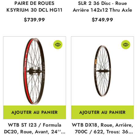
PAIRE DE ROUES
SLR 2 36 Disc - Roue
KSYRIUM 30 DCL HG11
Arrière 142x12 Thru Axle
$739.99
$749.99
AJOUTER AU PANIER
AJOUTER AU PANIER
WTB ST I23 / Formula
WTB DX18, Roue, Arrière,
DC20, Roue, Avant, 24'' /
700C / 622, Trous: 36,