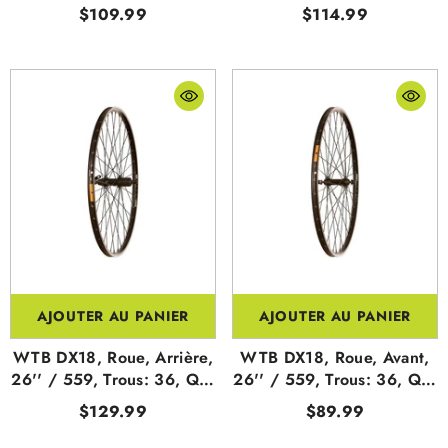
507, Trous: 32, QR,
QR, 135mm, Sur Jante,
$109.99
$114.99
100mm, Disque IS 6-
Shimano HG
Boulons
AJOUTER AU PANIER
AJOUTER AU PANIER
WTB DX18, Roue, Arrière,
WTB DX18, Roue, Avant,
26'' / 559, Trous: 36, QR,
26'' / 559, Trous: 36, QR,
135mm, Sur Jante,
100mm, Sur Jante
$129.99
$89.99
Shimano HG