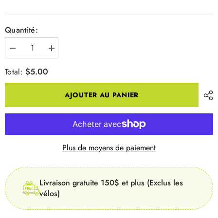
Quantité:
Diminuer
Augmenter
la
la
quantité
quantité
$5.00
Total:
pour
pour
CABLES
CABLES
FREIN
FREIN
AJOUTER AU PANIER
VTT
VTT
INOX
INOX
Plus de moyens de paiement
Livraison gratuite 150$ et plus (Exclus les
vélos)