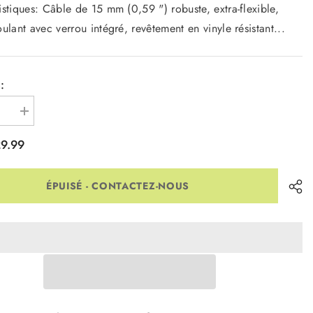
istiques: Câble de 15 mm (0,59 ") robuste, extra-flexible,
oulant avec verrou intégré, revêtement en vinyle résistant...
:
r
Augmenter
la
quantité
9.99
pour
s
Cadenas
Flex
Combo
ÉPUISÉ - CONTACTEZ-NOUS