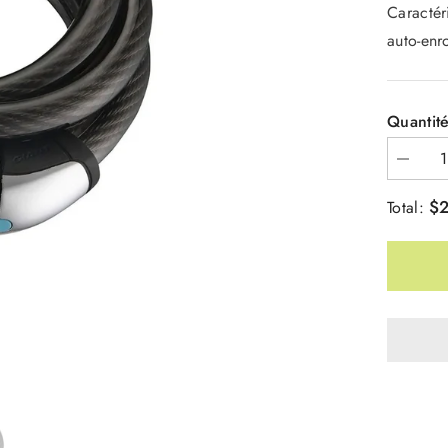
Caractér
auto-enr
Quantité
Diminue
la
quantité
$2
Total:
pour
Cadena
Flex
Combo