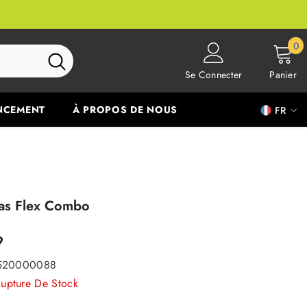
0
0
ar
Se Connecter
Panier
NCEMENT
À PROPOS DE NOUS
FR
FR
EN
as Flex Combo
9
520000088
upture De Stock