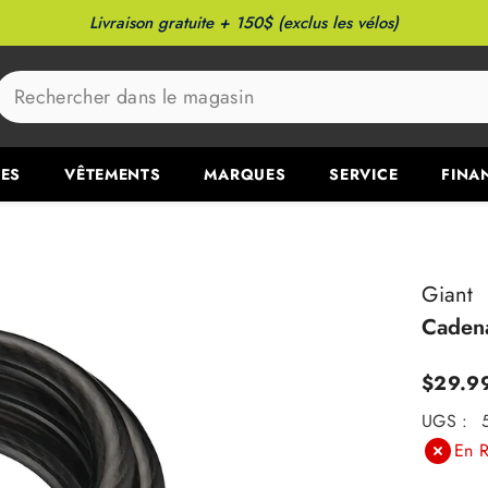
Livraison gratuite + 150$ (exclus les vélos)
ES
VÊTEMENTS
MARQUES
SERVICE
FINA
Giant
Caden
$29.9
UGS :
En R