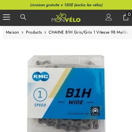
PASSER AU CONTENU
Livraison gratuite + 150$ (exclus les vélos)
0
0
a
Maison
Products
CHAINE B1H Gris/gris 1 Vitesse 98 Maillons