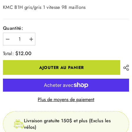
KMC B1H gris/gris 1 vitesse 98 maillons
Quantité:
Diminuer
Augmenter
la
la
quantité
quantité
$12.00
Total:
pour
pour
CHAINE
CHAINE
B1H
B1H
AJOUTER AU PANIER
gris/gris
gris/gris
1
1
vitesse
vitesse
98
98
maillons
maillons
Plus de moyens de paiement
Livraison gratuite 150$ et plus (Exclus les
vélos)