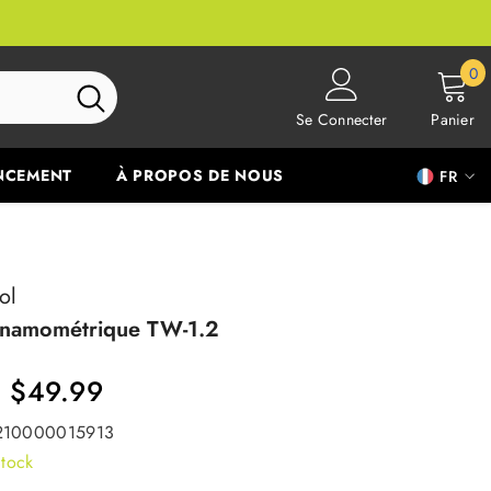
0
0
ar
Se Connecter
Panier
NCEMENT
À PROPOS DE NOUS
FR
FR
EN
ol
ynamométrique TW-1.2
$49.99
210000015913
tock