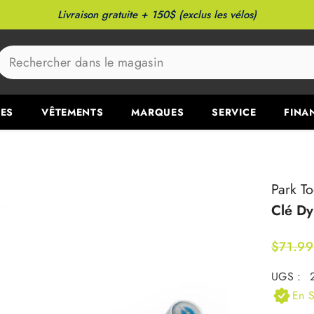
Livraison gratuite + 150$ (exclus les vélos)
ES
VÊTEMENTS
MARQUES
SERVICE
FINA
Park To
Clé D
$71.99
UGS :
En S