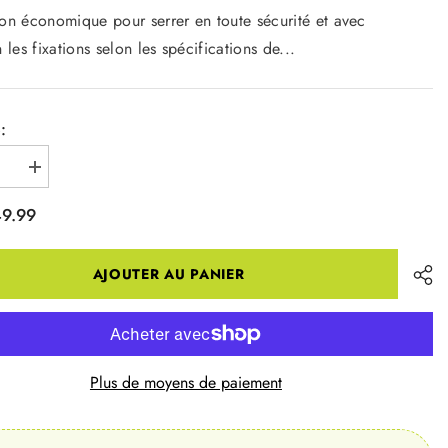
on économique pour serrer en toute sécurité et avec
 les fixations selon les spécifications de...
:
r
Augmenter
la
quantité
9.99
pour
Clé
métrique
dynamométrique
TW-
AJOUTER AU PANIER
1.2
Plus de moyens de paiement