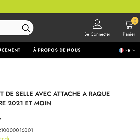
0
0
ar
Se Connecter
Panier
NCEMENT
À PROPOS DE NOUS
FR
FR
EN
T DE SELLE AVEC ATTACHE A RAQUE
RE 2021 ET MOIN
9
210000016001
tock