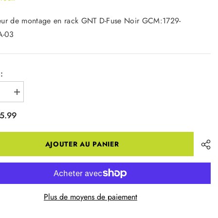
eur de montage en rack GNT D-Fuse Noir GCM:1729-
-03
:
r
Augmenter
la
quantité
5.99
pour
T
COLLET
DE
SELLE
AJOUTER AU PANIER
AVEC
HE
ATTACHE
A
RAQUE
RE
ARRIERE
2021
ET
Plus de moyens de paiement
MOIN