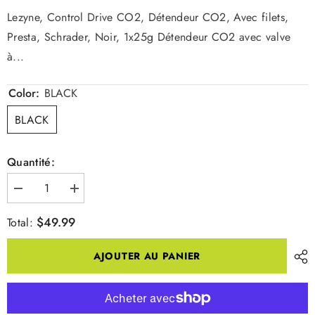
Lezyne, Control Drive CO2, Détendeur CO2, Avec filets,
Presta, Schrader, Noir, 1x25g Détendeur CO2 avec valve
à...
Color:
BLACK
BLACK
Quantité:
Diminuer
Augmenter
la
la
quantité
quantité
$49.99
Total:
pour
pour
CONTROL
CONTROL
DRIVE
DRIVE
AJOUTER AU PANIER
CO2
CO2
25G
25G