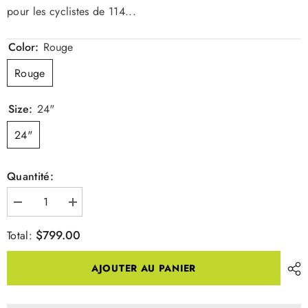
pour les cyclistes de 114...
Color:
Rouge
Rouge
Size:
24"
24"
Quantité:
Diminuer
Augmenter
la
la
quantité
quantité
$799.00
Total:
pour
pour
Fat
Fat
Bike
Bike
AJOUTER AU PANIER
24
24