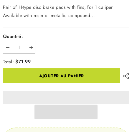
Pair of H-type disc brake pads with fins, for 1 caliper
Available with resin or metallic compound...
Quantité:
Diminuer
Augmenter
la
la
quantité
quantité
$71.99
Total:
pour
pour
PATINS
PATINS
DE
DE
AJOUTER AU PANIER
FREIN
FREIN
D-
D-
Type/H-
Type/H-
Type,
Type,
Metallic,
Metallic,