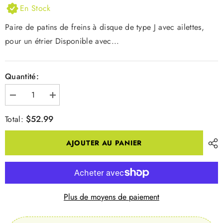
En Stock
Paire de patins de freins à disque de type J avec ailettes,
pour un étrier Disponible avec...
Quantité:
Diminuer
Augmenter
la
la
quantité
quantité
$52.99
Total:
pour
pour
PATINS
PATINS
DE
DE
AJOUTER AU PANIER
FREIN
FREIN
J-
J-
TYPE
TYPE
G-
G-
TYPE
TYPE
F-
F-
TYPEJ-
TYPEJ-
Plus de moyens de paiement
TYPE
TYPE
METALLIQUE
METALLIQUE
IBPJ04CMFA
IBPJ04CMFA