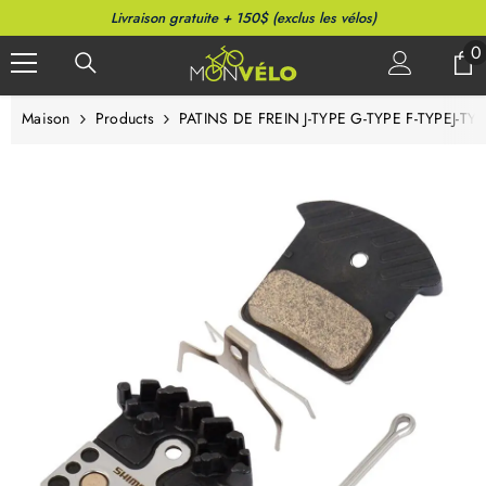
PASSER AU CONTENU
Livraison gratuite + 150$ (exclus les vélos)
0
0
a
Maison
Products
PATINS DE FREIN J-TYPE G-TYPE F-TYPEJ-T