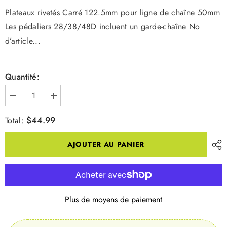
Plateaux rivetés Carré 122.5mm pour ligne de chaîne 50mm
Les pédaliers 28/38/48D incluent un garde-chaîne No
d’article...
Quantité:
Diminuer
Augmenter
la
la
quantité
quantité
$44.99
Total:
pour
pour
PEDALIER
PEDALIER
FCM311-
FCM311-
AJOUTER AU PANIER
8
8
OCT
OCT
CRK
CRK
175MM
175MM
BLK
BLK
Plus de moyens de paiement