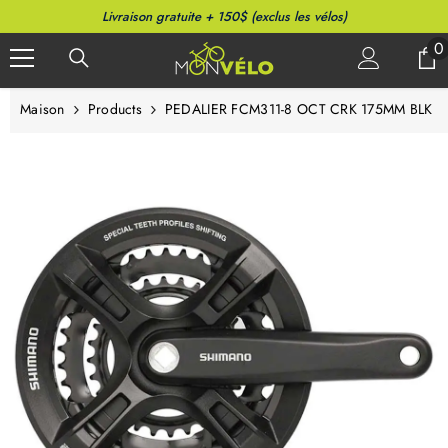
PASSER AU CONTENU
Livraison gratuite + 150$ (exclus les vélos)
0
0
a
Maison
Products
PEDALIER FCM311-8 OCT CRK 175MM BLK