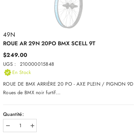
49N
ROUE AR 29N 20PO BMX SCELL 9T
$249.00
UGS :
210000015848
En Stock
ROUE DE BMX ARRIÈRE 20 PO - AXE PLEIN / PIGNON 9D
Roues de BMX noir furtif...
Quantité:
Diminuer
Augmenter
la
la
quantité
quantité