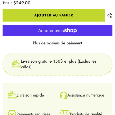
$249.00
Total:
pour
pour
ROUE
ROUE
AR
AR
AJOUTER AU PANIER
29N
29N
20PO
20PO
BMX
BMX
SCELL
SCELL
9T
9T
Plus de moyens de paiement
Livraison gratuite 150$ et plus (Exclus les
vélos)
Livraison rapide
Assistance numérique
Paiements sécurisés
Produits de qualité