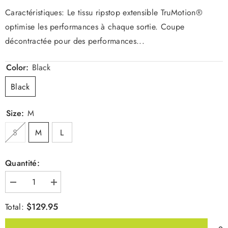
Caractéristiques: Le tissu ripstop extensible TruMotion®
optimise les performances à chaque sortie. Coupe
décontractée pour des performances...
Color:
Black
Black
Size:
M
S
M
L
Quantité:
Diminuer
Augmenter
la
la
quantité
quantité
$129.95
Total:
pour
pour
Short
Short
Ranger
Ranger