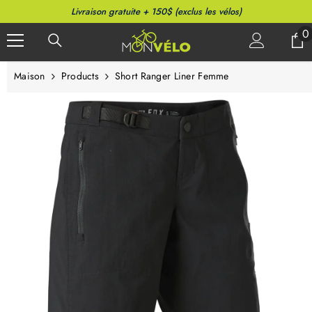
PASSER AU CONTENU
Livraison gratuite + 150$ (exclus les vélos)
0
0
a
Maison
Products
Short Ranger Liner Femme