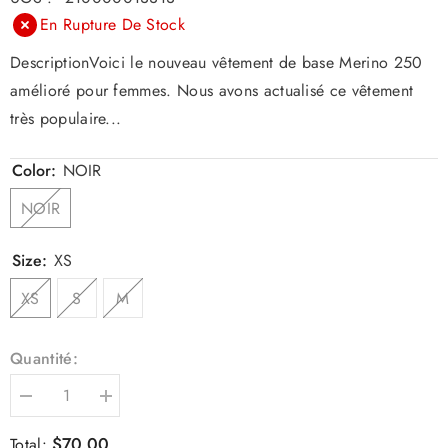
En Rupture De Stock
DescriptionVoici le nouveau vêtement de base Merino 250
amélioré pour femmes. Nous avons actualisé ce vêtement
très populaire...
Color:
NOIR
NOIR
Size:
XS
XS
S
M
Quantité:
Diminuer
Augmenter
la
la
quantité
quantité
$70.00
Total: