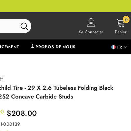
0
0
ar
Se Connecter
Panier
NCEMENT
À PROPOS DE NOUS
FR
FR
EN
H
hild Tire - 29 X 2.6 Tubeless Folding Black
252 Concave Carbide Studs
00
$208.00
11-000139