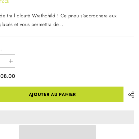
tock
de trail clouté Wrathchild ! Ce pneu s'accrochera aux
 glacés et vous permettra de...
:
r
Augmenter
la
quantité
208.00
pour
ild
Wrathchild
Tire
-
AJOUTER AU PANIER
29
x
2.6
s
Tubeless
Folding
Black
60tpi
252
e
Concave
Carbide