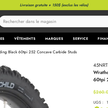
Livraison gratuite + 150$ (exclus les vélos)
ES
VÊTEMENTS
MARQUES
SERVICE
FINA
olding Black 60tpi 252 Concave Carbide Studs
45NRT
Wrathc
60tpi 
$260.
UGS :