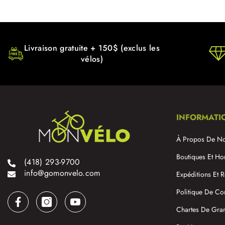
Livraison gratuite + 150$ (exclus les
vélos)
INFORMATI
À Propos De N
Boutiques Et Ho
(418) 293-9700
info@gomonvelo.com
Expéditions Et R
Politique De Con
Chartes De Gra