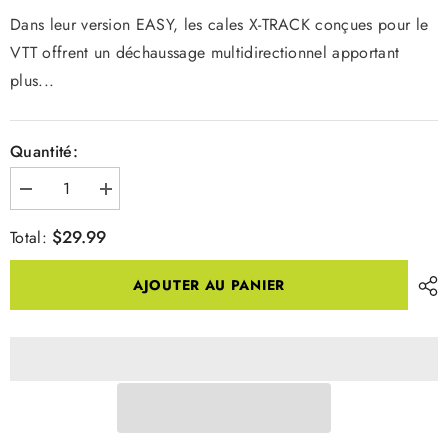
Dans leur version EASY, les cales X-TRACK conçues pour le
VTT offrent un déchaussage multidirectionnel apportant
plus...
Quantité:
Diminuer
Augmenter
la
la
quantité
quantité
$29.99
Total:
pour
pour
X-
X-
Track
Track
AJOUTER AU PANIER
Cales
Cales