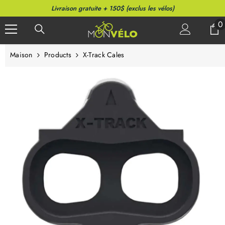
PASSER AU CONTENU
Livraison gratuite + 150$ (exclus les vélos)
0
0
a
Maison
Products
X-Track Cales